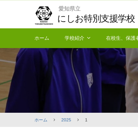
Skip
愛知県立
to
にしお特別支援学校
content
ホーム
学校紹介
在校生、保護
ホーム
2025
1