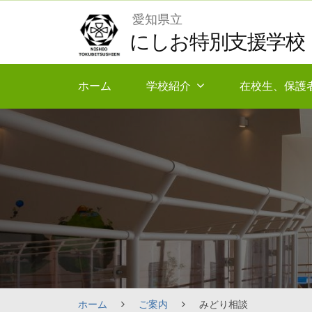
Skip
愛知県立
to
にしお特別支援学校
content
ホーム
学校紹介
在校生、保護
ホーム
ご案内
みどり相談