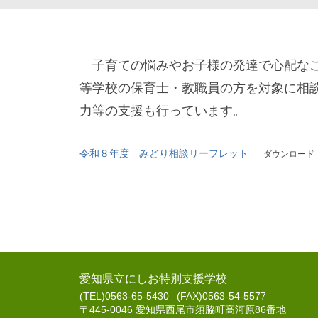
み
子育ての悩みやお子様の発達で心配なこ
ど
等学校の保育士・教職員の方を対象に相
り
力等の支援も行っています。
相
談
令和８年度 みどり相談リーフレット
ダウンロード
2026
年
4
月
16
愛知県立にしお特別支援学校
日
(TEL)0563-65-5430
(FAX)0563-54-5577
〒445-0046 愛知県西尾市須脇町高河原86番地