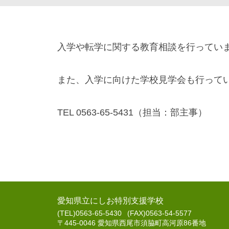
教
入学や転学に関する教育相談を行ってい
育
相
また、入学に向けた学校見学会も行って
談
2023
TEL 0563-65-5431（担当：部主事）
年
11
月
6
日
愛知県立にしお特別支援学校
(TEL)0563-65-5430
(FAX)0563-54-5577
〒445-0046 愛知県西尾市須脇町高河原86番地