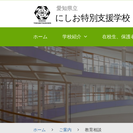
Skip
愛知県立
to
にしお特別支援学校
content
ホーム
学校紹介
在校生、保護
ホーム
ご案内
教育相談