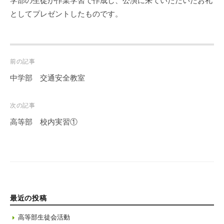
学部の生徒が作業学習で作成し、公演に来ていただいたお礼
としてプレゼントしたものです。
Post
前の記事
navigation
中学部 交通安全教室
次の記事
高等部 校内実習①
最近の投稿
高等部生徒会活動